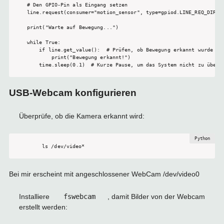
# Den GPIO-Pin als Eingang setzen

line.request(consumer="motion_sensor", type=gpiod.LINE_REQ_DIR_IN
print("Warte auf Bewegung...")

while True:

    if line.get_value():  # Prüfen, ob Bewegung erkannt wurde

        print("Bewegung erkannt!")

USB-Webcam konfigurieren
Überprüfe, ob die Kamera erkannt wird:
 ls /dev/video*
Bei mir erscheint mit angeschlossener WebCam /dev/video0
Installiere
fswebcam
, damit Bilder von der Webcam
erstellt werden: