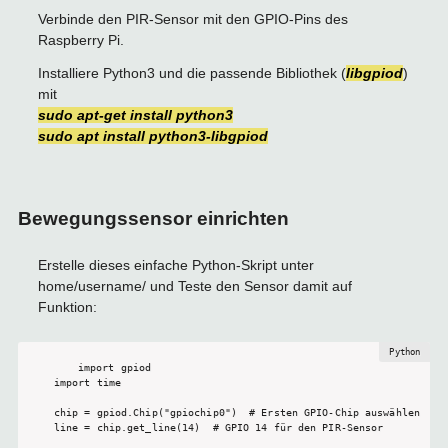
Verbinde den PIR-Sensor mit den GPIO-Pins des
Raspberry Pi.
Installiere Python3 und die passende Bibliothek (
libgpiod
)
mit
sudo apt-get install python3
sudo apt install python3-libgpiod
Bewegungssensor einrichten
Erstelle dieses einfache Python-Skript unter
home/username/ und Teste den Sensor damit auf
Funktion:
import gpiod

import time

chip = gpiod.Chip("gpiochip0")  # Ersten GPIO-Chip auswählen

line = chip.get_line(14)  # GPIO 14 für den PIR-Sensor
