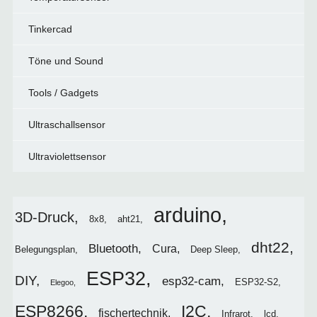
Tinkercad
Töne und Sound
Tools / Gadgets
Ultraschallsensor
Ultraviolettsensor
arduino
3D-Druck
8x8
aht21
dht22
Bluetooth
Cura
Belegungsplan
Deep Sleep
ESP32
DIY
esp32-cam
ESP32-S2
Elegoo
I2C
ESP8266
fischertechnik
Infrarot
lcd