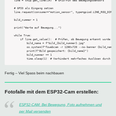
line = chip.get_line(14)  # GPIO-Pin des Bewegungssensors

# GPIO als Eingang setzen

line.request(consumer="motion_sensor", type=gpiod.LINE_REQ_DIR_IN
bild_nummer = 1

print("Warte auf Bewegung...")

while True:

    if line.get_value():  # Prüfen, ob Bewegung erkannt wurde

        bild_name = f"bild_{bild_nummer}.jpg"

        os.system(f"fswebcam -r 1280x720 --no-banner {bild_name}"
        print(f"Bild gespeichert: {bild_name}")

        bild_nummer += 1

Fertig – Viel Spass beim nachbauen
Fotofalle mit dem ESP32-Cam erstellen:
ESP32-CAM: Bei Bewegung, Foto aufnehmen und
per Mail versenden