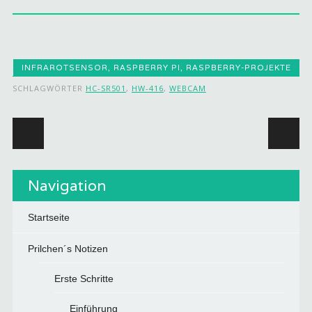
INFRAROTSENSOR
,
RASPBERRY PI
,
RASPBERRY-PROJEKTE
SCHLAGWÖRTER
HC-SR501
,
HW-416
,
WEBCAM
Beitragsnavigation
Navigation
Startseite
Prilchen´s Notizen
Erste Schritte
Einführung