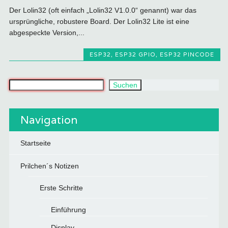
Der Lolin32 (oft einfach „Lolin32 V1.0.0“ genannt) war das
ursprüngliche, robustere Board. Der Lolin32 Lite ist eine
abgespeckte Version,...
ESP32
,
ESP32 GPIO
,
ESP32 PINCODE
Was suchst du?
Suchen
Navigation
Startseite
Prilchen´s Notizen
Erste Schritte
Einführung
Display