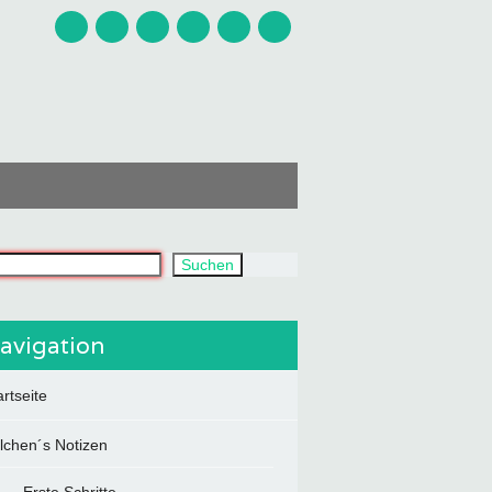
uchst du?
Suchen
avigation
artseite
ilchen´s Notizen