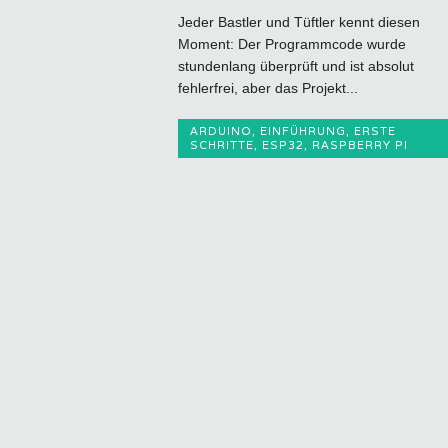
Jeder Bastler und Tüftler kennt diesen
Moment: Der Programmcode wurde
stundenlang überprüft und ist absolut
fehlerfrei, aber das Projekt...
ARDUINO
,
EINFÜHRUNG
,
ERSTE
SCHRITTE
,
ESP32
,
RASPBERRY PI