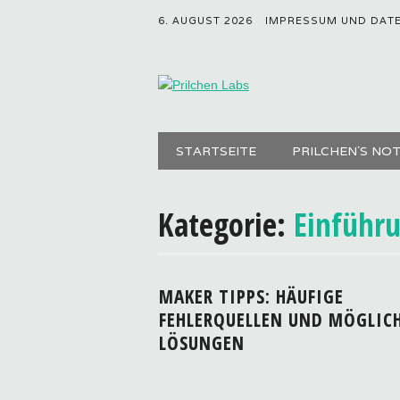
6. AUGUST 2026
IMPRESSUM UND DAT
Hauptmenü
Zum
STARTSEITE
PRILCHEN´S NO
Inhalt
springen
Kategorie:
Einführ
MAKER TIPPS: HÄUFIGE
FEHLERQUELLEN UND MÖGLIC
LÖSUNGEN