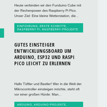
Heute verbinden wir den Funduino Cube mit
der Rechenpower des Raspberry Pi Pico.
Unser Ziel: Eine kleine Wetterstation, die...
EINFÜHRUNG
,
ERSTE SCHRITTE
,
RASPBERRY PI
,
RASPBERRY-PROJEKTE
GUTES EINSTEIGER
ENTWICKLUNGSBOARD UM
ARDUINO, ESP32 UND RASPI
PICO LEICHT ZU ERLERNEN
Hallo Tüftler und Bastler! Wer in die Welt der
Mikrocontroller einsteigen möchte, steht oft
vor einer großen Hürde: Man...
ARDUINO
,
ARDUINO-PROJEKTE
,