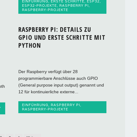
EINFÜHRUNG
,
ERSTE SCHRITTE
,
ESP32
,
ESP32-PROJEKTE
,
RASPBERRY PI
,
RASPBERRY-PROJEKTE
RASPBERRY PI: DETAILS ZU
GPIO UND ERSTE SCHRITTE MIT
PYTHON
Der Raspberry verfügt über 28
programmierbare Anschlüsse auch GPIO
(General purpose input output) genannt und
oth
12 für kontinuierliche externe...
EINFÜHRUNG
,
RASPBERRY PI
,
,
RASPBERRY-PROJEKTE