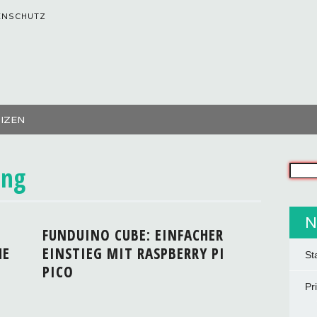
ENSCHUTZ
TIZEN
ung
Was s
N
FUNDUINO CUBE: EINFACHER
HE
EINSTIEG MIT RASPBERRY PI
St
PICO
Pr