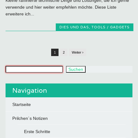
Kleine raffinierte technische Dinge und Lösungen, die ich gerne
verwende und hier weiter empfehlen möchte. Diese Liste
erweitere ich...
DIES UND DAS
,
TOOLS / GADGETS
1
2
Weiter ›
Was suchst du?
Suchen
Navigation
Startseite
Prilchen´s Notizen
Erste Schritte