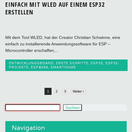
EINFACH MIT WLED AUF EINEM ESP32
ERSTELLEN
Mit dem Tool WLED, hat der Creator Christian Schwinne, eine
einfach zu installierende Anwendungssoftware für ESP –
Microcontroller erschaffen,...
ENTWICKLUNGSBOARD
,
ERSTE SCHRITTE
,
ESP32
,
ESP32-
PROJEKTE
,
ESP8266
,
SMARTHOME
1
2
3
Weiter ›
Was suchst du?
Suchen
Navigation