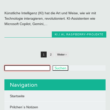
Künstliche Intelligenz (KI) hat die Art und Weise, wie wir mit
Technologie interagieren, revolutioniert. KI-Assistenten wie
Microsoft Copilot, Gemini,...
KI / AI
,
RASPBERRY-PROJEKTE
1
2
Weiter ›
Was suchst du?
Suchen
Navigation
Startseite
Prilchen´s Notizen