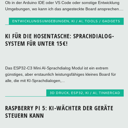
Ob in der Arduino IDE oder VS Code oder sonstige Entwicklung
Umgebungen, wo kann ich das angesteckte Board ansprechen....
ENTWICKLUNGSUMGEBUNGEN
,
KI / AI
,
TOOLS / GADGETS
KI FÜR DIE HOSENTASCHE: SPRACHDIALOG-
SYSTEM FÜR UNTER 15€!
Das ESP32‑C3 Mini AI‑Sprachdialog Modul ist ein extrem
günstiges, aber erstaunlich leistungsfähiges kleines Board für
alle, die mit KI‑Sprachdialogen,...
3D DRUCK
,
ESP32
,
KI / AI
,
TINKERCAD
RASPBERRY PI 5: KI-WÄCHTER DER GERÄTE
STEUERN KANN