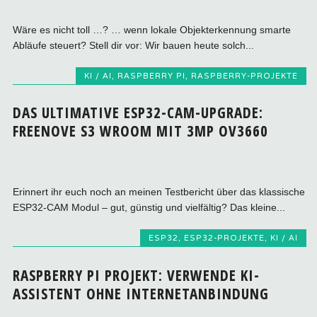
Wäre es nicht toll …? … wenn lokale Objekterkennung smarte
Abläufe steuert? Stell dir vor: Wir bauen heute solch...
KI / AI
,
RASPBERRY PI
,
RASPBERRY-PROJEKTE
DAS ULTIMATIVE ESP32-CAM-UPGRADE:
FREENOVE S3 WROOM MIT 3MP OV3660
Erinnert ihr euch noch an meinen Testbericht über das klassische
ESP32-CAM Modul – gut, günstig und vielfältig? Das kleine...
ESP32
,
ESP32-PROJEKTE
,
KI / AI
RASPBERRY PI PROJEKT: VERWENDE KI-
ASSISTENT OHNE INTERNETANBINDUNG