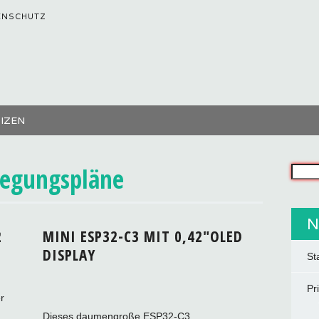
ENSCHUTZ
TIZEN
legungspläne
Was s
N
2
MINI ESP32-C3 MIT 0,42″OLED
DISPLAY
St
Pr
r
Dieses daumengroße ESP32-C3