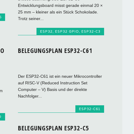
Entwicklungsboard misst gerade einmal 20 ×
25 mm – kleiner als ein Stück Schokolade.
6
Trotz seiner...
ESP32
,
ESP32 GPIO
,
ESP32-C3
NO
BELEGUNGSPLAN ESP32-C61
Der ESP32-C61 ist ein neuer Mikrocontroller
auf RISC-V (Reduced Instruction Set
Computer – V) Basis und der direkte
em
Nachfolger...
g
ESP32-C61
O
BELEGUNGSPLAN ESP32-C5