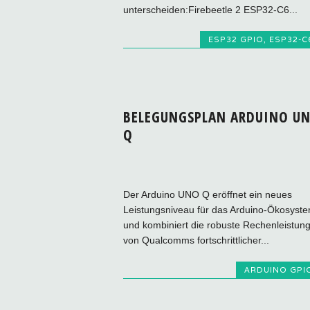
unterscheiden:Firebeetle 2 ESP32-C6...
ESP32 GPIO
,
ESP32-C
BELEGUNGSPLAN ARDUINO U
Q
Der Arduino UNO Q eröffnet ein neues
Leistungsniveau für das Arduino-Ökosyst
und kombiniert die robuste Rechenleistun
von Qualcomms fortschrittlicher...
ARDUINO GPI