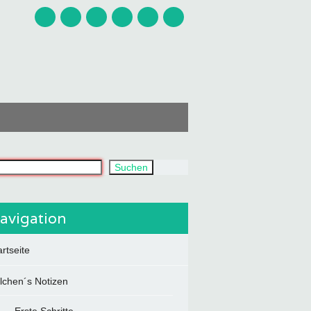
uchst du?
Suchen
avigation
artseite
ilchen´s Notizen