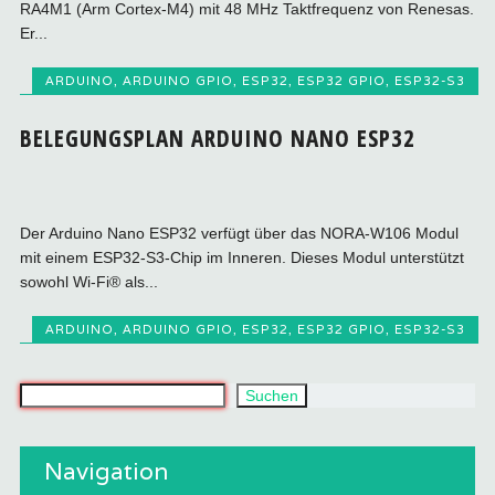
RA4M1 (Arm Cortex-M4) mit 48 MHz Taktfrequenz von Renesas.
Er...
ARDUINO
,
ARDUINO GPIO
,
ESP32
,
ESP32 GPIO
,
ESP32-S3
BELEGUNGSPLAN ARDUINO NANO ESP32
Der Arduino Nano ESP32 verfügt über das NORA-W106 Modul
mit einem ESP32-S3-Chip im Inneren. Dieses Modul unterstützt
sowohl Wi-Fi® als...
ARDUINO
,
ARDUINO GPIO
,
ESP32
,
ESP32 GPIO
,
ESP32-S3
Was suchst du?
Suchen
Navigation