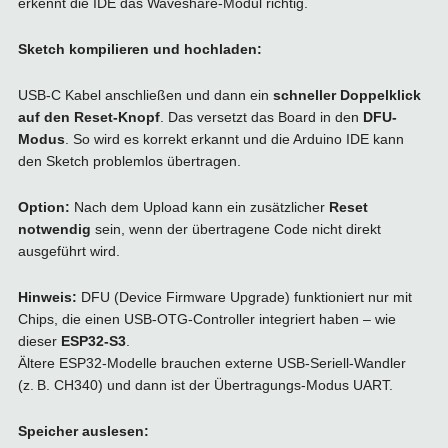
erkennt die IDE das Waveshare-Modul richtig.
Sketch kompilieren und hochladen:
USB-C Kabel anschließen und dann ein
schneller Doppelklick
auf den Reset-Knopf
. Das versetzt das Board in den
DFU-
Modus
. So wird es korrekt erkannt und die Arduino IDE kann
den Sketch problemlos übertragen.
Option:
Nach dem Upload kann ein zusätzlicher
Reset
notwendig
sein, wenn der übertragene Code nicht direkt
ausgeführt wird.
Hinweis:
DFU (Device Firmware Upgrade) funktioniert nur mit
Chips, die einen USB-OTG-Controller integriert haben – wie
dieser
ESP32-S3
.
Ältere ESP32-Modelle brauchen externe USB-Seriell-Wandler
(z. B. CH340) und dann ist der Übertragungs-Modus UART.
Speicher auslesen: