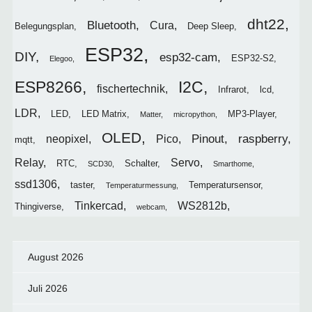
dht22
Bluetooth
Cura
Belegungsplan
Deep Sleep
ESP32
DIY
esp32-cam
ESP32-S2
Elegoo
I2C
ESP8266
fischertechnik
Infrarot
lcd
LDR
LED
LED Matrix
MP3-Player
Matter
micropython
OLED
Pinout
raspberry
neopixel
Pico
mqtt
Relay
Servo
RTC
Schalter
SCD30
Smarthome
ssd1306
taster
Temperatursensor
Temperaturmessung
Tinkercad
WS2812b
Thingiverse
webcam
August 2026
Juli 2026