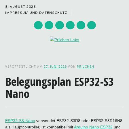
8. AUGUST 2026
IMPRESSUM UND DATENSCHUTZ
Hauptmenü
Zum
Inhalt
VERÖFFENTLICHT AM
27. JUNI 2025
VON
PRILCHEN
springen
Belegungsplan ESP32-S3
Nano
ESP32-S3-Nano
verwendet ESP32-S3R8 oder ESP32-S3R16N8
als Hauptcontroller, ist kompatibel mit
Arduino Nano ESP32
und