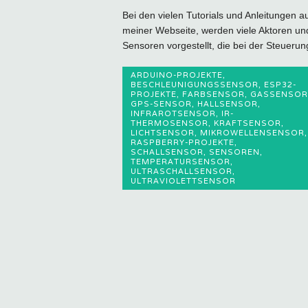
Bei den vielen Tutorials und Anleitungen a
meiner Webseite, werden viele Aktoren un
Sensoren vorgestellt, die bei der Steuerung
ARDUINO-PROJEKTE
,
BESCHLEUNIGUNGSSENSOR
,
ESP32-
PROJEKTE
,
FARBSENSOR
,
GASSENSOR
GPS-SENSOR
,
HALLSENSOR
,
INFRAROTSENSOR
,
IR-
THERMOSENSOR
,
KRAFTSENSOR
,
LICHTSENSOR
,
MIKROWELLENSENSOR
,
RASPBERRY-PROJEKTE
,
SCHALLSENSOR
,
SENSOREN
,
TEMPERATURSENSOR
,
ULTRASCHALLSENSOR
,
ULTRAVIOLETTSENSOR