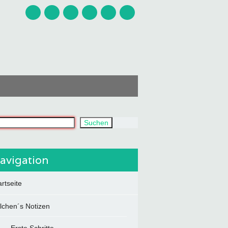
uchst du?
Suchen
avigation
artseite
ilchen´s Notizen