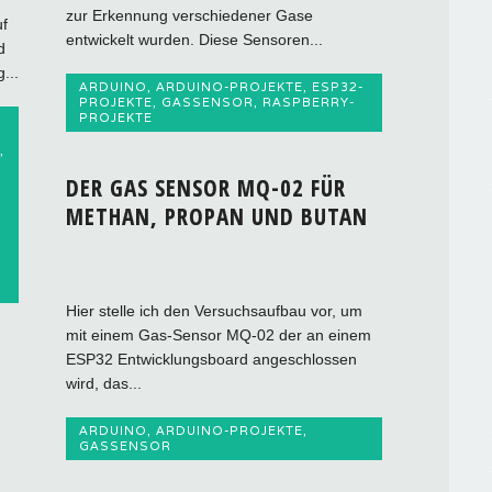
zur Erkennung verschiedener Gase
uf
entwickelt wurden. Diese Sensoren...
d
...
ARDUINO
,
ARDUINO-PROJEKTE
,
ESP32-
PROJEKTE
,
GASSENSOR
,
RASPBERRY-
PROJEKTE
,
DER GAS SENSOR MQ-02 FÜR
METHAN, PROPAN UND BUTAN
Hier stelle ich den Versuchsaufbau vor, um
mit einem Gas-Sensor MQ-02 der an einem
ESP32 Entwicklungsboard angeschlossen
wird, das...
ARDUINO
,
ARDUINO-PROJEKTE
,
GASSENSOR