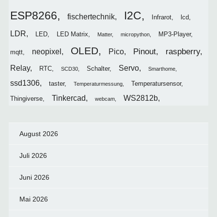
I2C
ESP8266
fischertechnik
Infrarot
lcd
LDR
LED
LED Matrix
MP3-Player
Matter
micropython
OLED
Pinout
raspberry
neopixel
Pico
mqtt
Relay
Servo
RTC
Schalter
SCD30
Smarthome
ssd1306
taster
Temperatursensor
Temperaturmessung
Tinkercad
WS2812b
Thingiverse
webcam
August 2026
Juli 2026
Juni 2026
Mai 2026