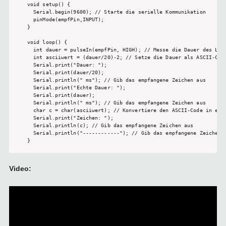
void setup() {

  Serial.begin(9600); // Starte die serielle Kommunikation

  pinMode(empfPin,INPUT);

}

void loop() {

  int dauer = pulseIn(empfPin, HIGH); // Messe die Dauer des Lase
  int asciiwert = (dauer/20)-2; // Setze die Dauer als ASCII-Code
  Serial.print("Dauer: "); 

  Serial.print(dauer/20); 

  Serial.println(" ms"); // Gib das empfangene Zeichen aus

  Serial.print("Echte Dauer: "); 

  Serial.print(dauer); 

  Serial.println(" ms"); // Gib das empfangene Zeichen aus

  char c = char(asciiwert); // Konvertiere den ASCII-Code in ein 
  Serial.print("Zeichen: "); 

  Serial.println(c); // Gib das empfangene Zeichen aus

  Serial.println("------------"); // Gib das empfangene Zeichen a
}
Video: