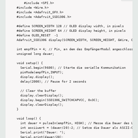
#include <SPI.h>

#include <Wire.h>

#include <Adafruit_GFX.h>

#include <Adafruit_SSD1306.h>

#define SCREEN_WIDTH 128 // OLED display width, in pixels

#define SCREEN_HEIGHT 64 // OLED display height, in pixels

#define OLED_RESET  -1

Adafruit_SSD1306 display(SCREEN_WIDTH, SCREEN_HEIGHT, &Wire, OLED
int empfPin = 4; // Pin, an dem das EmpfängerModul angeschlossen 
unsigned long dauer;

void setup() {

  Serial.begin(9600); // Starte die serielle Kommunikation

  pinMode(empfPin,INPUT);

  display.display();

  delay(2000); // Pause for 2 seconds

  // Clear the buffer

  display.clearDisplay();

  display.begin(SSD1306_SWITCHCAPVCC, 0x3C);

  display.clearDisplay();

}

void loop() {

  int dauer = pulseIn(empfPin, HIGH); // Messe die Dauer des Lase
  int asciiwert = (dauer/20)-2; // Setze die Dauer als ASCII-Code
  Serial.print("Dauer: "); 

  Serial.print(dauer/20); 
