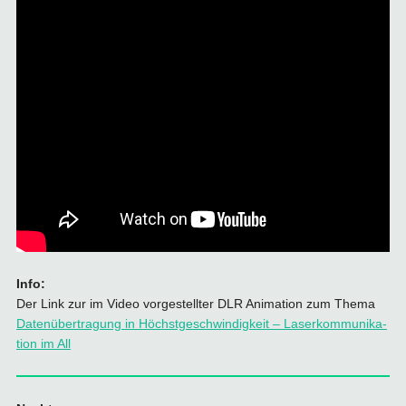
Info:
Der Link zur im Video vorgestellter DLR Animation zum Thema
Da­ten­über­tra­gung in Höchst­ge­schwin­dig­keit – La­ser­kom­mu­ni­ka­
ti­on im All