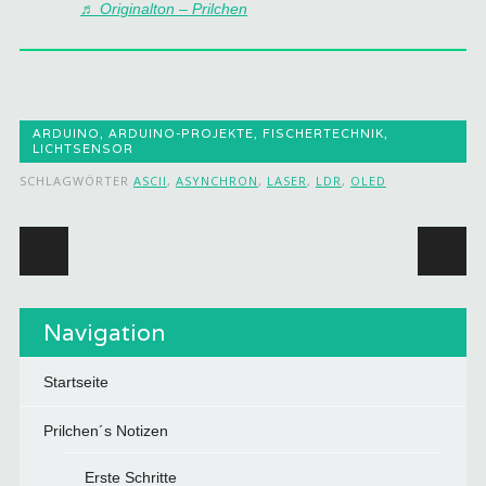
♬ Originalton – Prilchen
ARDUINO
,
ARDUINO-PROJEKTE
,
FISCHERTECHNIK
,
LICHTSENSOR
SCHLAGWÖRTER
ASCII
,
ASYNCHRON
,
LASER
,
LDR
,
OLED
Beitragsnavigation
Navigation
Startseite
Prilchen´s Notizen
Erste Schritte