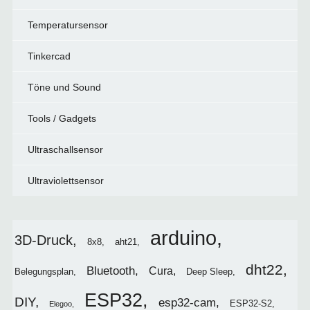
Temperatursensor
Tinkercad
Töne und Sound
Tools / Gadgets
Ultraschallsensor
Ultraviolettsensor
arduino
3D-Druck
8x8
aht21
dht22
Bluetooth
Cura
Belegungsplan
Deep Sleep
ESP32
DIY
esp32-cam
ESP32-S2
Elegoo