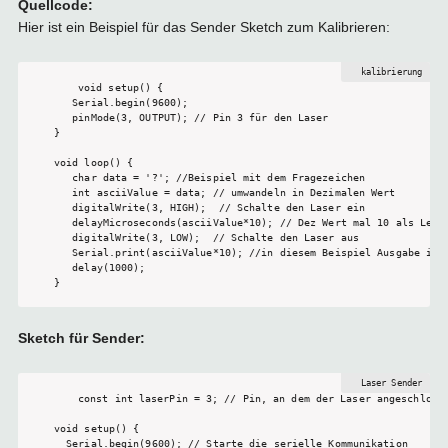
Quellcode:
Hier ist ein Beispiel für das Sender Sketch zum Kalibrieren:
void setup() {

   Serial.begin(9600); 

   pinMode(3, OUTPUT); // Pin 3 für den Laser

}

void loop() {

   char data = '?'; //Beispiel mit dem Fragezeichen

   int asciiValue = data; // umwandeln in Dezimalen Wert

   digitalWrite(3, HIGH);  // Schalte den Laser ein

   delayMicroseconds(asciiValue*10); // Dez Wert mal 10 als Leuch
   digitalWrite(3, LOW);  // Schalte den Laser aus

   Serial.print(asciiValue*10); //in diesem Beispiel Ausgabe im S
   delay(1000); 

Sketch für Sender:
const int laserPin = 3; // Pin, an dem der Laser angeschlosse
void setup() {

  Serial.begin(9600); // Starte die serielle Kommunikation
