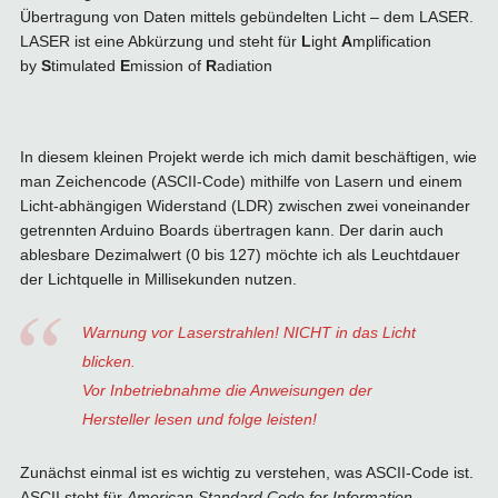
Übertragung von Daten mittels gebündelten Licht – dem LASER.
LASER ist eine Abkürzung und steht für
L
ight
A
mplification
by
S
timulated
E
mission of
R
adiation
In diesem kleinen Projekt werde ich mich damit beschäftigen, wie
man Zeichencode (ASCII-Code) mithilfe von Lasern und einem
Licht-abhängigen Widerstand (LDR) zwischen zwei voneinander
getrennten Arduino Boards übertragen kann. Der darin auch
ablesbare Dezimalwert (0 bis 127) möchte ich als Leuchtdauer
der Lichtquelle in Millisekunden nutzen.
Warnung vor Laserstrahlen! NICHT in das Licht
blicken.
Vor Inbetriebnahme die Anweisungen der
Hersteller lesen und folge leisten!
Zunächst einmal ist es wichtig zu verstehen, was ASCII-Code ist.
ASCII steht für
American Standard Code for Information