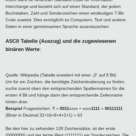
Interchange
und bezieht sich auf einen Standard, der jedem
Buchstaben, Zahl und Sonderzeichen einen eindeutigen 7-Bit-
Code zuweist. Dies ermöglicht es Computern, Text und andere
Daten in einer gemeinsamen Sprache auszutauschen.
ASCII Tabelle (Auszug) und die zugewiesenen
binären Werte
:
Quelle: Wikipedia (Tabelle erweitert mit einer „0“ auf 8 Bit)
Um für ein Zeichen, die benötigte Zeichenkodierung zu finden,
suche zuerst oben den entsprechenden Spaltennamen für die
ersten 4 Bit und hänge dann den entsprechende Zeilenname
hinten dran.
Beispiel
Fragezeichen:
?
=
0011
xxxx + xxxx
1111
=
00111111
(Binär in Dezimal 32+16+8+4+2+1) = 63
Bei den hier zu sehenden 128 Zeichensätze, ist der erste
(0000000) und der letzte Wert (1111111) ein Sonderzeichen. Die