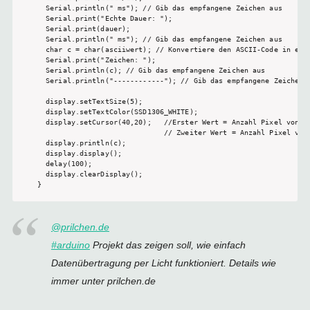
  Serial.println(" ms"); // Gib das empfangene Zeichen aus

  Serial.print("Echte Dauer: "); 

  Serial.print(dauer); 

  Serial.println(" ms"); // Gib das empfangene Zeichen aus

  char c = char(asciiwert); // Konvertiere den ASCII-Code in ein 
  Serial.print("Zeichen: "); 

  Serial.println(c); // Gib das empfangene Zeichen aus

  Serial.println("------------"); // Gib das empfangene Zeichen a
  display.setTextSize(5);

  display.setTextColor(SSD1306_WHITE);

  display.setCursor(40,20);   //Erster Wert = Anzahl Pixel von li
                              // Zweiter Wert = Anzahl Pixel von 
  display.println(c);

  display.display();

  delay(100);

  display.clearDisplay();

}
@prilchen.de
#arduino
Projekt das zeigen soll, wie einfach
Datenübertragung per Licht funktioniert. Details wie
immer unter prilchen.de