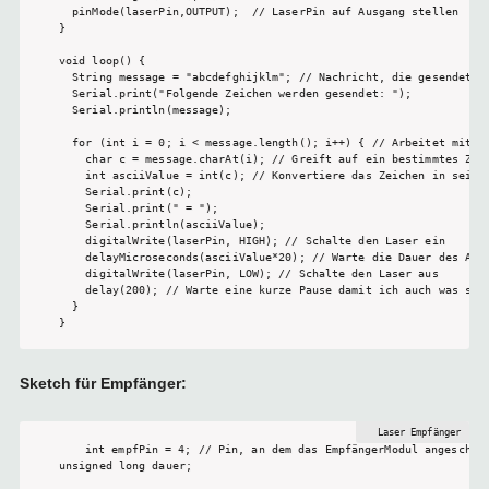
  pinMode(laserPin,OUTPUT);  // LaserPin auf Ausgang stellen

}

void loop() {

  String message = "abcdefghijklm"; // Nachricht, die gesendet we
  Serial.print("Folgende Zeichen werden gesendet: "); 

  Serial.println(message); 

  for (int i = 0; i < message.length(); i++) { // Arbeitet mit de
    char c = message.charAt(i); // Greift auf ein bestimmtes Zeic
    int asciiValue = int(c); // Konvertiere das Zeichen in seinen
    Serial.print(c); 

    Serial.print(" = "); 

    Serial.println(asciiValue); 

    digitalWrite(laserPin, HIGH); // Schalte den Laser ein

    delayMicroseconds(asciiValue*20); // Warte die Dauer des ASCI
    digitalWrite(laserPin, LOW); // Schalte den Laser aus

    delay(200); // Warte eine kurze Pause damit ich auch was sehe
  }

}
Sketch für Empfänger:
int empfPin = 4; // Pin, an dem das EmpfängerModul angeschlos
unsigned long dauer;
