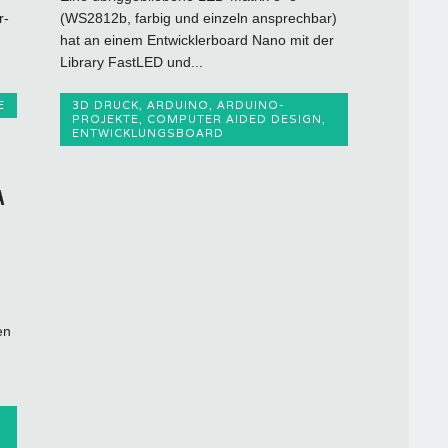
r-
(WS2812b, farbig und einzeln ansprechbar)
hat an einem Entwicklerboard Nano mit der
Library FastLED und...
E
3D DRUCK
,
ARDUINO
,
ARDUINO-
PROJEKTE
,
COMPUTER AIDED DESIGN
,
ENTWICKLUNGSBOARD
A
en