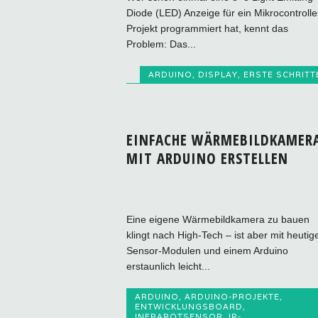
Diode (LED) Anzeige für ein Mikrocontrolle
Projekt programmiert hat, kennt das
Problem: Das...
ARDUINO
,
DISPLAY
,
ERSTE SCHRITT
EINFACHE WÄRMEBILDKAMER
MIT ARDUINO ERSTELLEN
Eine eigene Wärmebildkamera zu bauen
klingt nach High‑Tech – ist aber mit heutig
Sensor‑Modulen und einem Arduino
erstaunlich leicht...
ARDUINO
,
ARDUINO-PROJEKTE
,
ENTWICKLUNGSBOARD
,
INFRAROTSENSOR
,
IR-