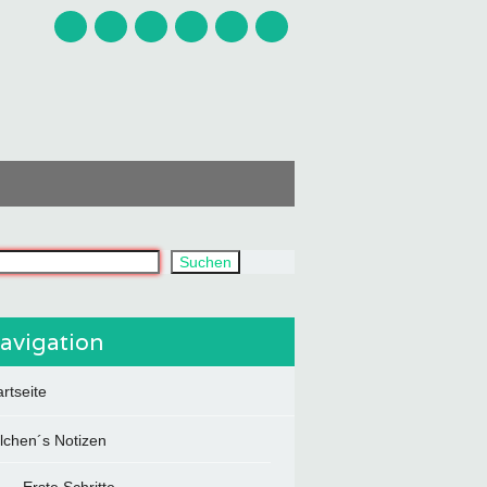
uchst du?
Suchen
avigation
artseite
ilchen´s Notizen