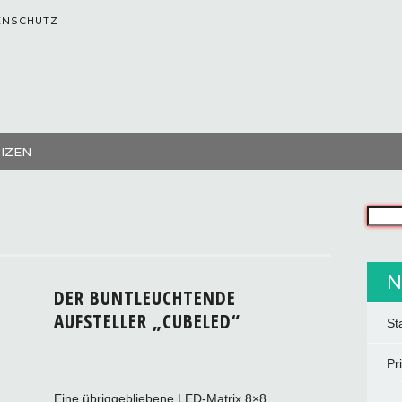
ENSCHUTZ
TIZEN
Was s
N
DER BUNTLEUCHTENDE
AUFSTELLER „CUBELED“
St
Pr
Eine übriggebliebene LED-Matrix 8×8