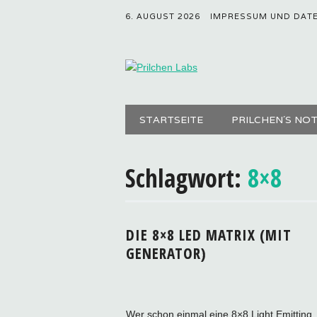
6. AUGUST 2026
IMPRESSUM UND DAT
Hauptmenü
Zum
STARTSEITE
PRILCHEN´S NO
Inhalt
springen
Schlagwort:
8×8
DIE 8×8 LED MATRIX (MIT
GENERATOR)
Wer schon einmal eine 8×8 Light Emitting