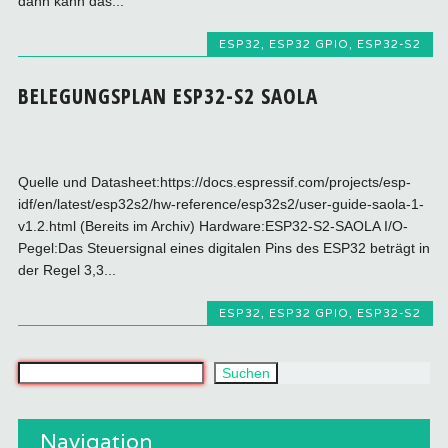
dann kann das...
ESP32
,
ESP32 GPIO
,
ESP32-S2
BELEGUNGSPLAN ESP32-S2 SAOLA
Quelle und Datasheet:https://docs.espressif.com/projects/esp-
idf/en/latest/esp32s2/hw-reference/esp32s2/user-guide-saola-1-
v1.2.html (Bereits im Archiv) Hardware:ESP32-S2-SAOLA I/O-
Pegel:Das Steuersignal eines digitalen Pins des ESP32 beträgt in
der Regel 3,3...
ESP32
,
ESP32 GPIO
,
ESP32-S2
Was suchst du?
Suchen
Navigation