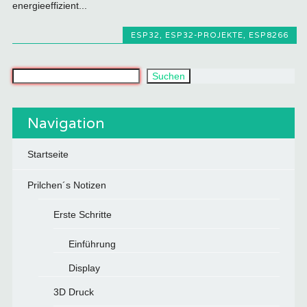
energieeffizient...
ESP32
,
ESP32-PROJEKTE
,
ESP8266
Was suchst du?
Suchen
Navigation
Startseite
Prilchen´s Notizen
Erste Schritte
Einführung
Display
3D Druck