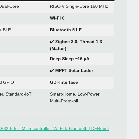
Dual‑Core
RISC‑V Single‑Core 160 MHz
Wi‑Fi 6
 + BLE
Bluetooth 5 LE
✔️ Zigbee 3.0, Thread 1.3
(Matter)
Deep Sleep ~16 µA
✔️ MPPT Solar‑Lader
rd GPIO
GDI‑Interface
er, Standard‑IoT
Smart‑Home, Low‑Power,
Multi‑Protokoll
SP32-E IoT Microcontroller: Wi-Fi & Bluetooth | DFRobot