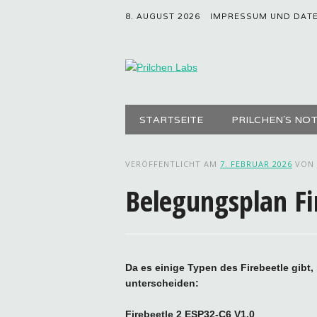
8. AUGUST 2026
IMPRESSUM UND DAT
Hauptmenü
Zum
STARTSEITE
PRILCHEN´S NO
Inhalt
springen
VERÖFFENTLICHT AM
7. FEBRUAR 2026
VON
Belegungsplan Fi
Da es einige Typen des Firebeetle gibt,
unterscheiden:
Firebeetle 2 ESP32-C6 V1.0