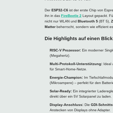
Der
ESP32-C6
ist der erste Chip von Espre
ihn in das
FireBeetle 2
Layout gepackt. Fü
nicht nur WLAN und
Bluetooth 5
(BT 5),
Z
Matter
beherrscht, sondern wie effizient e
Die Highlights auf einen Blick
RISC-V Prozessor:
Ein moderner Singl
(Megahertz).
Multi-Protokoll-Unterstützung:
Ideal 
für Smart-Home-Netze.
Energie-Champion:
Im Tiefschlafmodu
(Mikroampere) – perfekt für den Batteri
Solar-Ready:
Ein integrierter Laderegl
direkt über ein 5V Solarpanel zu laden.
Display-Anschluss:
Die
GDI-Schnitts
Anstecken von Displays ohne Adapter.