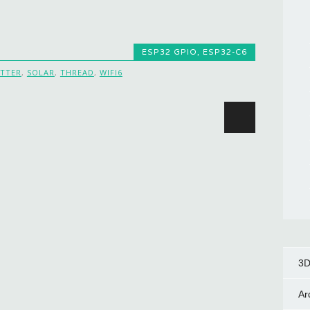
ESP32 GPIO
,
ESP32-C6
TTER
,
SOLAR
,
THREAD
,
WIFI6
ion
3D
Ar