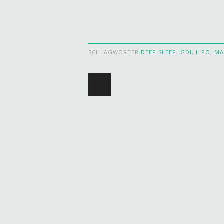
SCHLAGWÖRTER
DEEP SLEEP
,
GDI
,
LIPO
,
MA
Beitragsnavigat