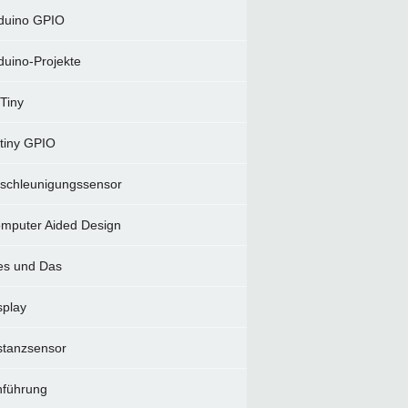
duino GPIO
duino-Projekte
Tiny
tiny GPIO
schleunigungssensor
mputer Aided Design
es und Das
splay
stanzsensor
nführung