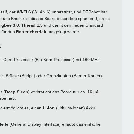
ssif, der
Wi-Fi 6
(WLAN 6) unterstützt, und DFRobot hat
r uns Bastler ist dieses Board besonders spannend, da es
igbee 3.0
,
Thread 1.3
und damit den neuen Standard
s für den
Batteriebetrieb
ausgelegt wurde.
:
e-Core-Prozessor (Ein-Kern-Prozessor) mit 160 MHz
als Brücke (Bridge) oder Grenzknoten (Border Router)
s (
Deep Sleep
) verbraucht das Board nur ca.
16 µA
ebetrieb.
er ermöglicht es, einen
Li-ion
(Lithium-Ionen) Akku
telle
(General Display Interface) erlaubt das einfache