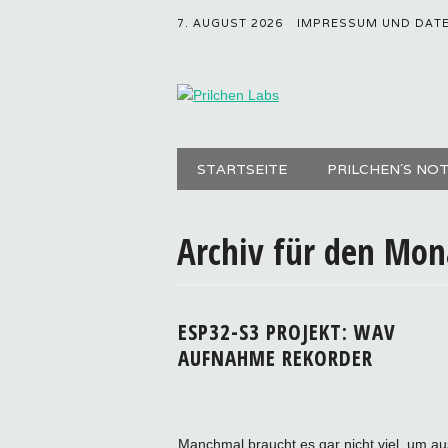
7. AUGUST 2026
IMPRESSUM UND DAT
Hauptmenü
Zum
STARTSEITE
PRILCHEN´S NO
Inhalt
springen
Archiv für den Mo
ESP32-S3 PROJEKT: WAV
AUFNAHME REKORDER
Manchmal braucht es gar nicht viel, um au