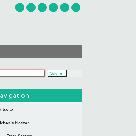
uchst du?
Suchen
avigation
artseite
ilchen´s Notizen