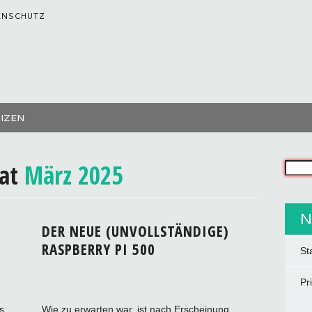
ENSCHUTZ
TIZEN
nat
März 2025
Was s
N
DER NEUE (UNVOLLSTÄNDIGE)
RASPBERRY PI 500
St
Pr
s
Wie zu erwarten war, ist nach Erscheinung