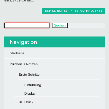
ein ESP32-C6 für...
ESP32
,
ESP32-P4
,
ESP32-PROJEKTE
Was suchst du?
Suchen
Navigation
Startseite
Prilchen´s Notizen
Erste Schritte
Einführung
Display
3D Druck