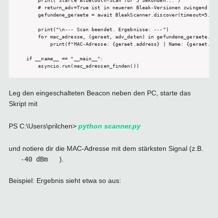
    print("Starte Bluetooth-Scan für 5 Sekunden...")

    # return_adv=True ist in neueren Bleak-Versionen zwingend nöt
    gefundene_geraete = await BleakScanner.discover(timeout=5.0, 
    print("\n--- Scan beendet. Ergebnisse: ---")

    for mac_adresse, (geraet, adv_daten) in gefundene_geraete.ite
        print(f"MAC-Adresse: {geraet.address} | Name: {geraet.nam
if __name__ == "__main__":

    asyncio.run(mac_adressen_finden())
Leg den eingeschalteten Beacon neben den PC, starte das
Skript mit
PS C:\Users\prilchen>
python scanner.py
und notiere dir die MAC-Adresse mit dem stärksten Signal (z.B.
-40 dBm
).
Beispiel: Ergebnis sieht etwa so aus: