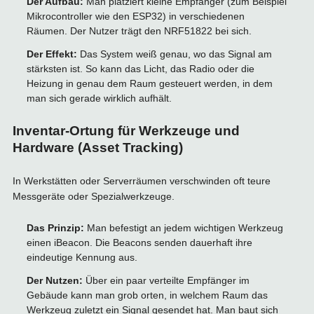
Der Aufbau:
Man platziert kleine Empfänger (zum Beispiel
Mikrocontroller wie den ESP32) in verschiedenen
Räumen. Der Nutzer trägt den NRF51822 bei sich.
Der Effekt:
Das System weiß genau, wo das Signal am
stärksten ist. So kann das Licht, das Radio oder die
Heizung in genau dem Raum gesteuert werden, in dem
man sich gerade wirklich aufhält.
Inventar-Ortung für Werkzeuge und
Hardware (Asset Tracking)
In Werkstätten oder Serverräumen verschwinden oft teure
Messgeräte oder Spezialwerkzeuge.
Das Prinzip:
Man befestigt an jedem wichtigen Werkzeug
einen iBeacon. Die Beacons senden dauerhaft ihre
eindeutige Kennung aus.
Der Nutzen:
Über ein paar verteilte Empfänger im
Gebäude kann man grob orten, in welchem Raum das
Werkzeug zuletzt ein Signal gesendet hat. Man baut sich