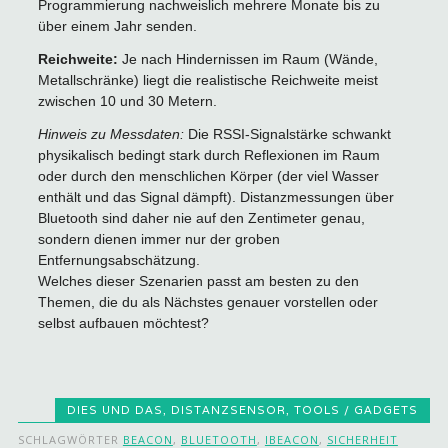
Programmierung nachweislich mehrere Monate bis zu
über einem Jahr senden.
Reichweite:
Je nach Hindernissen im Raum (Wände,
Metallschränke) liegt die realistische Reichweite meist
zwischen 10 und 30 Metern.
Hinweis zu Messdaten:
Die RSSI-Signalstärke schwankt
physikalisch bedingt stark durch Reflexionen im Raum
oder durch den menschlichen Körper (der viel Wasser
enthält und das Signal dämpft). Distanzmessungen über
Bluetooth sind daher nie auf den Zentimeter genau,
sondern dienen immer nur der groben
Entfernungsabschätzung.
Welches dieser Szenarien passt am besten zu den
Themen, die du als Nächstes genauer vorstellen oder
selbst aufbauen möchtest?
DIES UND DAS
,
DISTANZSENSOR
,
TOOLS / GADGETS
SCHLAGWÖRTER
BEACON
,
BLUETOOTH
,
IBEACON
,
SICHERHEIT