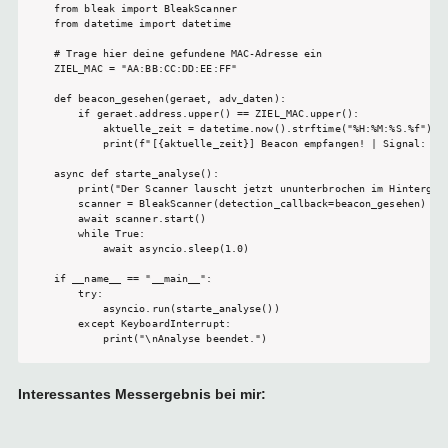
from bleak import BleakScanner

from datetime import datetime

# Trage hier deine gefundene MAC-Adresse ein

ZIEL_MAC = "AA:BB:CC:DD:EE:FF"

def beacon_gesehen(geraet, adv_daten):

    if geraet.address.upper() == ZIEL_MAC.upper():

        aktuelle_zeit = datetime.now().strftime("%H:%M:%S.%f")[:-
        print(f"[{aktuelle_zeit}] Beacon empfangen! | Signal: {ad
async def starte_analyse():

    print("Der Scanner lauscht jetzt ununterbrochen im Hintergrun
    scanner = BleakScanner(detection_callback=beacon_gesehen)

    await scanner.start()

    while True:

        await asyncio.sleep(1.0)

if __name__ == "__main__":

    try:

        asyncio.run(starte_analyse())

    except KeyboardInterrupt:

        print("\nAnalyse beendet.")
Interessantes Messergebnis bei mir: