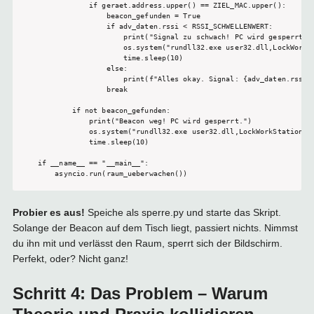
            if geraet.address.upper() == ZIEL_MAC.upper():

                beacon_gefunden = True

                if adv_daten.rssi < RSSI_SCHWELLENWERT:

                    print("Signal zu schwach! PC wird gesperrt.")
                    os.system("rundll32.exe user32.dll,LockWorkSt
                    time.sleep(10)

                else:

                    print(f"Alles okay. Signal: {adv_daten.rssi} 
                break 

        if not beacon_gefunden:

            print("Beacon weg! PC wird gesperrt.")

            os.system("rundll32.exe user32.dll,LockWorkStation")

            time.sleep(10)

if __name__ == "__main__":

    asyncio.run(raum_ueberwachen())
Probier es aus!
Speiche als sperre.py und starte das Skript.
Solange der Beacon auf dem Tisch liegt, passiert nichts. Nimmst
du ihn mit und verlässt den Raum, sperrt sich der Bildschirm.
Perfekt, oder? Nicht ganz!
Schritt 4: Das Problem – Warum