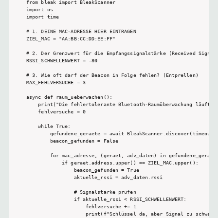
from bleak import BleakScanner

import os

import time

# 1. DEINE MAC-ADRESSE HIER EINTRAGEN

ZIEL_MAC = "AA:BB:CC:DD:EE:FF"

# 2. Der Grenzwert für die Empfangssignalstärke (Received Signal 
RSSI_SCHWELLENWERT = -80 

# 3. Wie oft darf der Beacon in Folge fehlen? (Entprellen)

MAX_FEHLVERSUCHE = 3

async def raum_ueberwachen():

    print("Die fehlertolerante Bluetooth-Raumüberwachung läuft...
    fehlversuche = 0 

    while True:

        gefundene_geraete = await BleakScanner.discover(timeout=5
        beacon_gefunden = False

        for mac_adresse, (geraet, adv_daten) in gefundene_geraete
            if geraet.address.upper() == ZIEL_MAC.upper():

                beacon_gefunden = True

                aktuelle_rssi = adv_daten.rssi

                # Signalstärke prüfen

                if aktuelle_rssi < RSSI_SCHWELLENWERT:

                    fehlversuche += 1

                    print(f"Schlüssel da, aber Signal zu schwach 