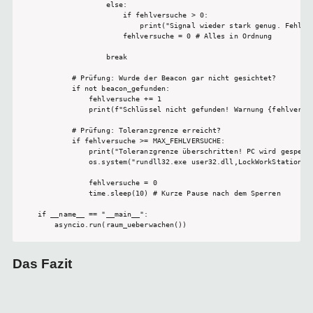
                else:

                    if fehlversuche > 0:

                        print("Signal wieder stark genug. Fehlerz
                    fehlversuche = 0 # Alles in Ordnung

                break 

        # Prüfung: Wurde der Beacon gar nicht gesichtet?

        if not beacon_gefunden:

            fehlversuche += 1

            print(f"Schlüssel nicht gefunden! Warnung {fehlversuc
        # Prüfung: Toleranzgrenze erreicht?

        if fehlversuche >= MAX_FEHLVERSUCHE:

            print("Toleranzgrenze überschritten! PC wird gesperrt
            os.system("rundll32.exe user32.dll,LockWorkStation")

            fehlversuche = 0

            time.sleep(10) # Kurze Pause nach dem Sperren

if __name__ == "__main__":

    asyncio.run(raum_ueberwachen())
Das Fazit