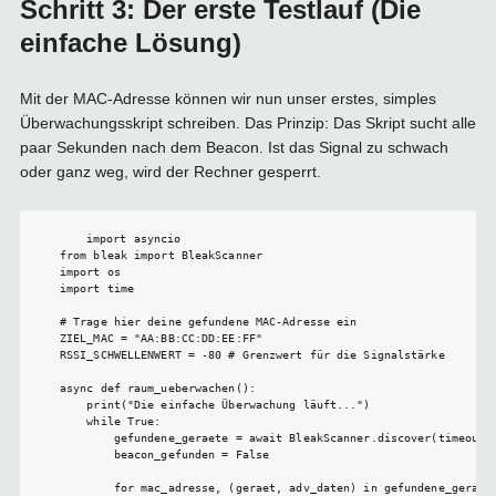
Schritt 3: Der erste Testlauf (Die
einfache Lösung)
Mit der MAC-Adresse können wir nun unser erstes, simples
Überwachungsskript schreiben. Das Prinzip: Das Skript sucht alle
paar Sekunden nach dem Beacon. Ist das Signal zu schwach
oder ganz weg, wird der Rechner gesperrt.
import asyncio

from bleak import BleakScanner

import os

import time

# Trage hier deine gefundene MAC-Adresse ein

ZIEL_MAC = "AA:BB:CC:DD:EE:FF"

RSSI_SCHWELLENWERT = -80 # Grenzwert für die Signalstärke

async def raum_ueberwachen():

    print("Die einfache Überwachung läuft...")

    while True:

        gefundene_geraete = await BleakScanner.discover(timeout=5
        beacon_gefunden = False

        for mac_adresse, (geraet, adv_daten) in gefundene_geraete