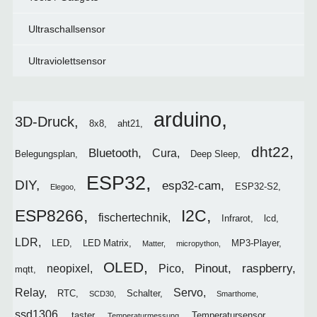
Ultraschallsensor
Ultraviolettsensor
arduino
3D-Druck
8x8
aht21
dht22
Bluetooth
Cura
Belegungsplan
Deep Sleep
ESP32
DIY
esp32-cam
ESP32-S2
Elegoo
I2C
ESP8266
fischertechnik
Infrarot
lcd
LDR
LED
LED Matrix
MP3-Player
Matter
micropython
OLED
Pinout
raspberry
neopixel
Pico
mqtt
Relay
Servo
RTC
Schalter
SCD30
Smarthome
ssd1306
taster
Temperatursensor
Temperaturmessung