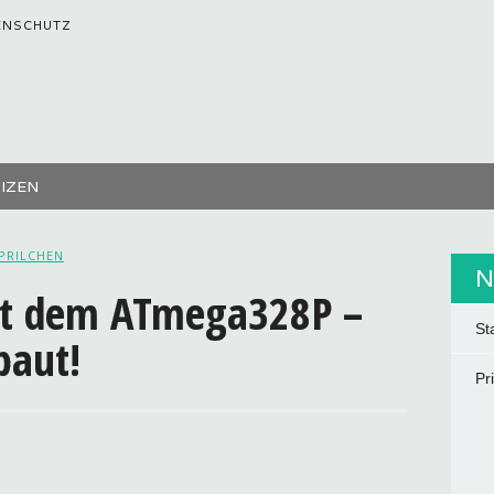
ENSCHUTZ
TIZEN
PRILCHEN
N
it dem ATmega328P –
St
baut!
Pr