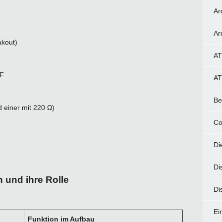
Ar
Ar
akout)
AT
pF
AT
Be
d einer mit 220 Ω)
Co
Di
Di
 und ihre Rolle
Di
Ei
Funktion im Aufbau