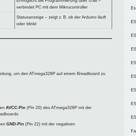
Ermöglicht die Programmierung über USB –
verbindet PC mit dem Mikrocontroller
Es
Statusanzeige – zeigt z. B. ob der Arduino läuft
ES
oder blinkt
ES
ES
ES
t-Anleitung, um den ATmega328P auf einem Breadboard zu
ES
ES
ES
den
AVCC-Pin
(Pin 20) des ATmega328P mit der
eadboards.
ES
den
GND-Pin
(Pin 22) mit der negativen
Fa