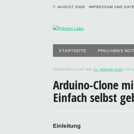
7. AUGUST 2026
IMPRESSUM UND DAT
Hauptmenü
Zum
STARTSEITE
PRILCHEN´S NO
Inhalt
springen
VERÖFFENTLICHT AM
12. JANUAR 2020
VON
Arduino-Clone m
Einfach selbst ge
Einleitung