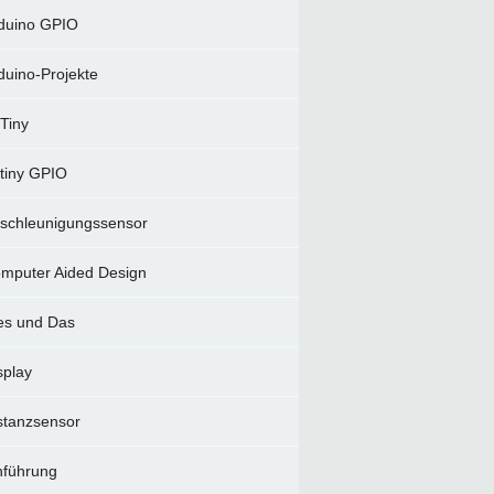
duino GPIO
duino-Projekte
Tiny
tiny GPIO
schleunigungssensor
mputer Aided Design
es und Das
splay
stanzsensor
nführung