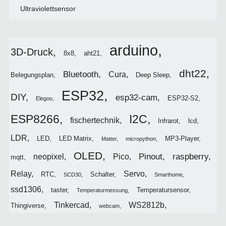
Ultraviolettsensor
arduino
3D-Druck
8x8
aht21
dht22
Bluetooth
Cura
Belegungsplan
Deep Sleep
ESP32
DIY
esp32-cam
ESP32-S2
Elegoo
I2C
ESP8266
fischertechnik
Infrarot
lcd
LDR
LED
LED Matrix
MP3-Player
Matter
micropython
OLED
Pinout
raspberry
neopixel
Pico
mqtt
Relay
Servo
RTC
Schalter
SCD30
Smarthome
ssd1306
taster
Temperatursensor
Temperaturmessung
Tinkercad
WS2812b
Thingiverse
webcam