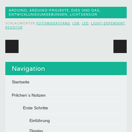
ARDUINO
,
ARDUINO-PROJEKTE
,
DIES UND DAS
,
ENTWICKLUNGSUMGEBUNGEN
,
LICHTSENSOR
SCHLAGWÖRTER
FOTOWIDERSTAND
,
LDR
,
LED
,
LIGHT-DEPENDENT
RESISTOR
Beitragsnavigation
Navigation
Startseite
Prilchen´s Notizen
Erste Schritte
Einführung
Display