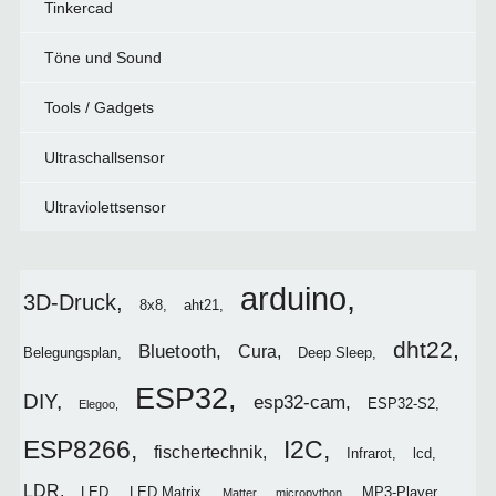
Tinkercad
Töne und Sound
Tools / Gadgets
Ultraschallsensor
Ultraviolettsensor
arduino
3D-Druck
8x8
aht21
dht22
Bluetooth
Cura
Belegungsplan
Deep Sleep
ESP32
DIY
esp32-cam
ESP32-S2
Elegoo
I2C
ESP8266
fischertechnik
Infrarot
lcd
LDR
LED
LED Matrix
MP3-Player
Matter
micropython