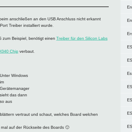
En
 beim anschließen an den USB Anschluss nicht erkannt
En
rt Treiber installiert wurde.
Er
zum Beispiel, benötigt einen
Treiber für den Silicon Labs
E
H340 Chip
verbaut.
ES
Es
Unter Windows
im
ES
Gerätemanager
sieht das dann
ES
so aus
ES
lättern vertraut und schaut, welches Board welchen
ES
mal auf der Rückseite des Boards 🙂