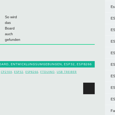
Es
So wird
ES
das
Board
ES
auch
gefunden
ES
ES
OARD
,
ENTWICKLUNGSUMGEBUNGEN
,
ESP32
,
ESP8266
ES
,
CP210X
,
ESP32
,
ESP8266
,
FTDUINO
,
USB TREIBER
ES
ion
ES
ES
Fa