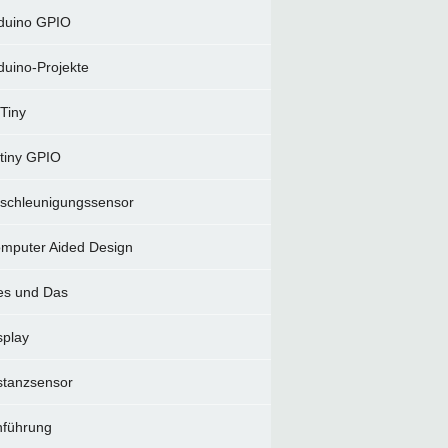
duino GPIO
duino-Projekte
Tiny
tiny GPIO
schleunigungssensor
mputer Aided Design
es und Das
splay
stanzsensor
nführung