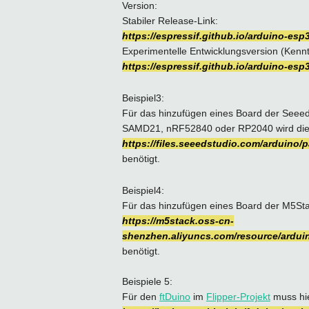
Version:
Stabiler Release-Link:
https://espressif.github.io/arduino-e
Experimentelle Entwicklungsversion (Kenn
https://espressif.github.io/arduino-e
Beispiel3:
Für das hinzufügen eines Board der Seeed
SAMD21, nRF52840 oder RP2040 wird die
https://files.seeedstudio.com/arduin
benötigt.
Beispiel4:
Für das hinzufügen eines Board der M5Stac
https://m5stack.oss-cn-
shenzhen.aliyuncs.com/resource/ardu
benötigt.
Beispiele 5:
Für den
ftDuino
im
Flipper-Projekt
muss hie