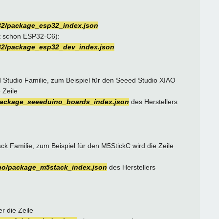
sp32/package_esp32_index.json
t schon ESP32-C6):
sp32/package_esp32_dev_index.json
 Studio Familie, zum Beispiel für den Seeed Studio XIAO
 Zeile
o/package_seeeduino_boards_index.json
des Herstellers
k Familie, zum Beispiel für den M5StickC wird die Zeile
ino/package_m5stack_index.json
des Herstellers
r die Zeile