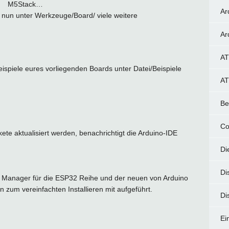
M5Stack…
Ar
nd nun unter Werkzeuge/Board/ viele weitere
Ar
AT
piele eures vorliegenden Boards unter Datei/Beispiele
AT
Be
Co
akete aktualisiert werden, benachrichtigt die Arduino-IDE
Di
Di
d Manager für die ESP32 Reihe und der neuen von Arduino
zum vereinfachten Installieren mit aufgeführt.
Di
Ei