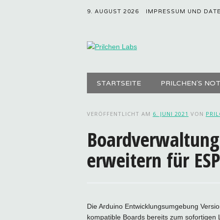
9. AUGUST 2026
IMPRESSUM UND DAT
Hauptmenü
Zum
STARTSEITE
PRILCHEN´S NO
Inhalt
springen
VERÖFFENTLICHT AM
6. JUNI 2021
VON
PRI
Boardverwaltung 
erweitern für ES
Die Arduino Entwicklungsumgebung Version 
kompatible Boards bereits zum sofortigen L