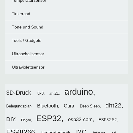
Temperatursensor
Tinkercad
Töne und Sound
Tools / Gadgets
Ultraschallsensor
Ultraviolettsensor
arduino
3D-Druck
8x8
aht21
dht22
Bluetooth
Cura
Belegungsplan
Deep Sleep
ESP32
DIY
esp32-cam
ESP32-S2
Elegoo
I2C
ESP8266
fischertechnik