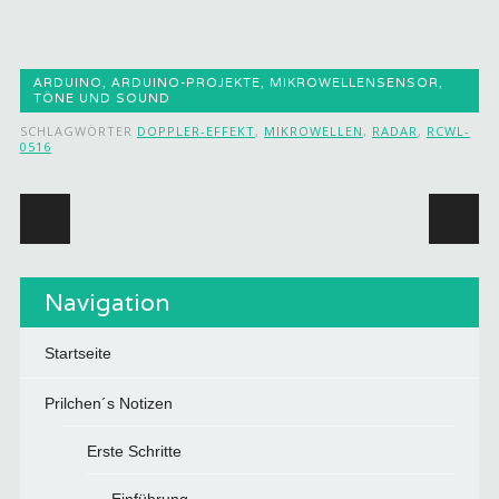
ARDUINO
,
ARDUINO-PROJEKTE
,
MIKROWELLENSENSOR
,
TÖNE UND SOUND
SCHLAGWÖRTER
DOPPLER-EFFEKT
,
MIKROWELLEN
,
RADAR
,
RCWL-
0516
Beitragsnavigation
Navigation
Startseite
Prilchen´s Notizen
Erste Schritte