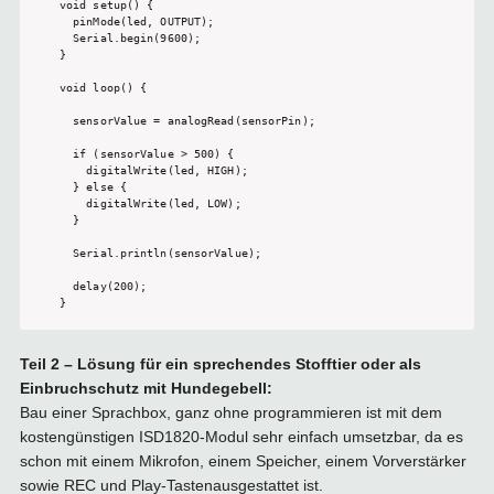
void setup() {

  pinMode(led, OUTPUT);

  Serial.begin(9600);

}

void loop() {

  sensorValue = analogRead(sensorPin);

  if (sensorValue > 500) {

    digitalWrite(led, HIGH);

  } else {

    digitalWrite(led, LOW);

  }

  Serial.println(sensorValue);

  delay(200);

}
Teil 2 – Lösung für ein sprechendes Stofftier oder als
Einbruchschutz mit Hundegebell:
Bau einer Sprachbox, ganz ohne programmieren ist mit dem
kostengünstigen ISD1820-Modul sehr einfach umsetzbar, da es
schon mit einem Mikrofon, einem Speicher, einem Vorverstärker
sowie REC und Play-Tastenausgestattet ist.