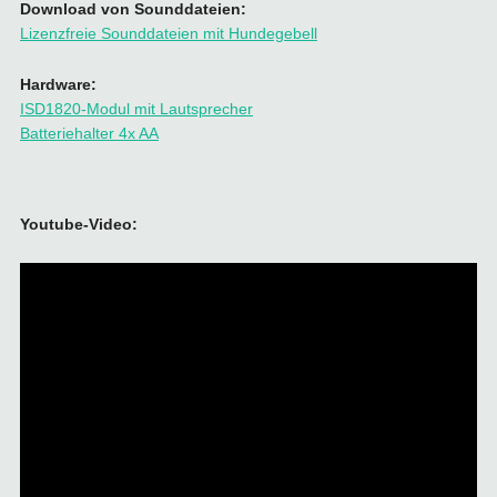
Download von Sounddateien:
Lizenzfreie Sounddateien mit Hundegebell
Hardware:
ISD1820-Modul mit Lautsprecher
Batteriehalter 4x AA
Youtube-Video: