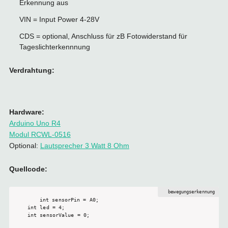
Erkennung aus
VIN = Input Power 4-28V
CDS = optional, Anschluss für zB Fotowiderstand für
Tageslichterkennnung
Verdrahtung:
Hardware:
Arduino Uno R4
Modul RCWL-0516
Optional:
Lautsprecher 3 Watt 8 Ohm
Quellcode:
int sensorPin = A0;

int led = 4;

int sensorValue = 0;
