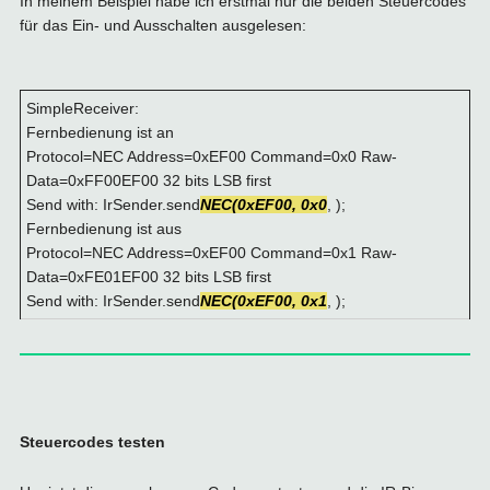
In meinem Beispiel habe ich erstmal nur die beiden Steuercodes
für das Ein- und Ausschalten ausgelesen:
SimpleReceiver:
Fernbedienung ist an
Protocol=NEC Address=0xEF00 Command=0x0 Raw-
Data=0xFF00EF00 32 bits LSB first
Send with: IrSender.send
NEC(0xEF00, 0x0
, );
Fernbedienung ist aus
Protocol=NEC Address=0xEF00 Command=0x1 Raw-
Data=0xFE01EF00 32 bits LSB first
Send with: IrSender.send
NEC(0xEF00, 0x1
, );
Steuercodes testen