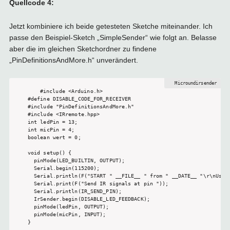
Quellcode 4:
Jetzt kombiniere ich beide getesteten Sketche miteinander. Ich
passe den Beispiel-Sketch „SimpleSender“ wie folgt an. Belasse
aber die im gleichen Sketchordner zu findene
„PinDefinitionsAndMore.h“ unverändert.
#include <Arduino.h>

#define DISABLE_CODE_FOR_RECEIVER

#include "PinDefinitionsAndMore.h"

#include <IRremote.hpp>

int ledPin = 13;

int micPin = 4;

boolean wert = 0;

void setup() {

  pinMode(LED_BUILTIN, OUTPUT);

  Serial.begin(115200);

  Serial.println(F("START " __FILE__ " from " __DATE__ "\r\nUsing
  Serial.print(F("Send IR signals at pin "));

  Serial.println(IR_SEND_PIN);

  IrSender.begin(DISABLE_LED_FEEDBACK);

  pinMode(ledPin, OUTPUT);

  pinMode(micPin, INPUT);

}
