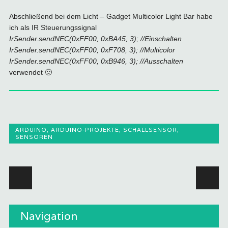
Abschließend bei dem Licht – Gadget Multicolor Light Bar habe
ich als IR Steuerungssignal
IrSender.sendNEC(0xFF00, 0xBA45, 3); //Einschalten
IrSender.sendNEC(0xFF00, 0xF708, 3); //Multicolor
IrSender.sendNEC(0xFF00, 0xB946, 3); //Ausschalten
verwendet 🙂
ARDUINO
,
ARDUINO-PROJEKTE
,
SCHALLSENSOR
,
SENSOREN
Beitragsnavigation
Navigation