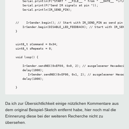
    Serial.println(F("START " __FILE__ " from " __DATE__ "\r\nUsi
    Serial.print(F("Send IR signals at pin "));

    Serial.println(IR_SEND_PIN);

//    IrSender.begin(); // Start with IR_SEND_PIN as send pin and
    IrSender.begin(DISABLE_LED_FEEDBACK); // Start with IR_SEND_P
}

uint8_t sCommand = 0x34;

uint8_t sRepeats = 0;

void loop() {

    IrSender.sendNEC(0xEF00, 0x0, 2); // ausgelesener Hexadezimal
    delay(1000);  

       IrSender.sendNEC(0xEF00, 0x1, 2); // ausgelesener Hexadezi
    delay(1000); 

Da ich zur Übersichtlichkeit einige nützlichen Kommentare aus
dem original Beispiel-Sketch entfernt habe, hier noch mal die
Erinnerung diese bei der weiteren Recherche nicht zu
übersehen.