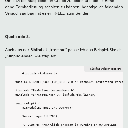
Um jetzt die ausgelesenen Codes zu testen und die IR-Birne
ohne Fernbedienung schalten zu können, benötige ich folgenden
Versuchsaufbau mit einer IR-LED zum Senden:
Quellcode 2:
Auch aus der Bibliothek „irremote“ passe ich das Beispiel-Sketch
„SimpleSender“ wie folgt an:
#include <Arduino.h>

#define DISABLE_CODE_FOR_RECEIVER // Disables restarting receive
#include "PinDefinitionsAndMore.h"

#include <IRremote.hpp> // include the library

void setup() {

    pinMode(LED_BUILTIN, OUTPUT);

    Serial.begin(115200);

    // Just to know which program is running on my Arduino
