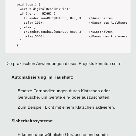
void loop() {

  wert = digitalRead(micPin);

  if (wert == HIGH) {

    IrSender.sendNEC(0xEF00, 0x1, 3);  //Ausschalten

    delay(100);                        //Dauer des Auslösers

  } else {

    IrSender.sendNEC(0xEF00, 0x0, 3);  //Einschalten

    delay(5000);                       //Dauer des Auslösers

  }

}
Die praktischen Anwendungen dieses Projekts könnten sein:
Automatisierung im Haushalt
:
Ersetze Fernbedienungen durch Klatschen oder
Geräusche, um Geräte ein- oder auszuschalten.
Zum Beispiel: Licht mit einem Klatschen aktivieren.
Sicherheitssysteme
:
Erkenne ungewöhnliche Geräusche und sende