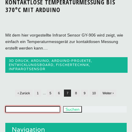
KONTAKTLOSE TEMPERATURMESSUNG BIS
370°C MIT ARDUINO
Mit dem hier vorgestellte Infrarot Sensor GY-906 wird zeigt, wie
einfach ein Temperaturmessgerät zur kontaktlosen Messung
erstellt werden kann....
3D DRUCK
,
ARDUINO
,
ARDUINO-PROJEKTE
,
ENTWICKLUNGSBOARD
,
FISCHERTECHNIK
,
INFRAROTSENSOR
‹ Zurück
1
…
5
6
7
8
9
10
Weiter ›
Was suchst du?
Suchen
Navigation