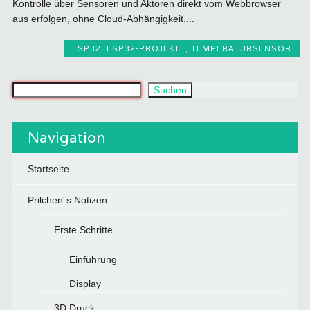
Kontrolle über Sensoren und Aktoren direkt vom Webbrowser
aus erfolgen, ohne Cloud-Abhängigkeit....
ESP32
,
ESP32-PROJEKTE
,
TEMPERATURSENSOR
Was suchst du?
Suchen
Navigation
Startseite
Prilchen´s Notizen
Erste Schritte
Einführung
Display
3D Druck