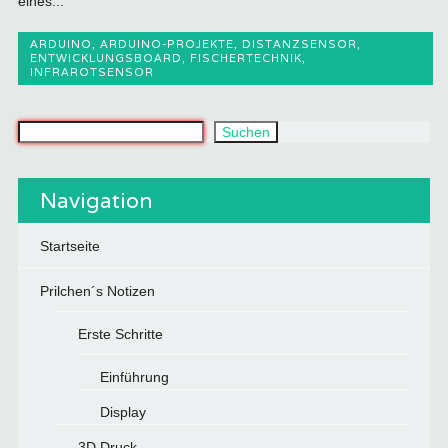
eines...
ARDUINO
,
ARDUINO-PROJEKTE
,
DISTANZSENSOR
,
ENTWICKLUNGSBOARD
,
FISCHERTECHNIK
,
INFRAROTSENSOR
Was suchst du?
Suchen
Navigation
Startseite
Prilchen´s Notizen
Erste Schritte
Einführung
Display
3D Druck